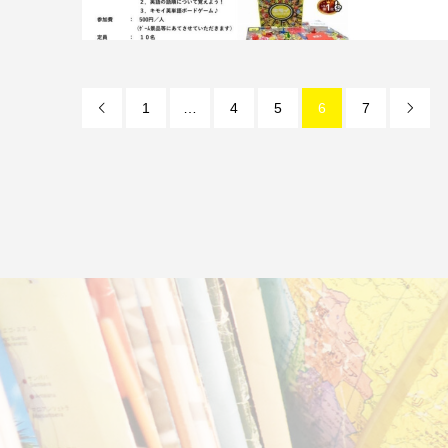
1
…
4
5
6
7

